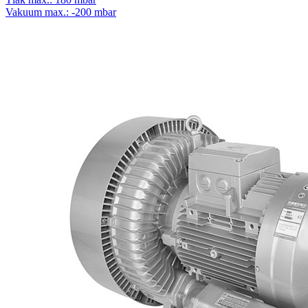
Vakuum max.: -200 mbar