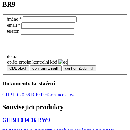
BR9
jméno *
email *
telefon
dotaz
opište prosím kontrolní kód
ODESLAT
conFormEmailF
conFormSubmitF
Dokumenty ke stažení
GHBH 020 36 BR9 Performance curve
Související produkty
GHBH 034 36 BW9