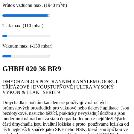
3
Průtok vzduchu max. (1940
m
/h
)
Tlak max. (110
mbar
)
Vakuum max. (-130
mbar
)
GHBH 020 36 BR9
DMYCHADLO S POSTRANNÍM KANÁLEM GOORUI |
TŘÍFÁZOVÉ | DVOUSTUPŇOVÉ | ULTRA VYSOKÝ
VÝKON & TLAK | SÉRIE 9
Dmychadla s bočním kanálem se používají v náročných
průmyslových prostředích pro vakuové nebo tlakové aplikace. Jsou
bezdotykové, nasucho běžící, prakticky nevyžadují údržbu a jsou
moderními náhradami za stará čerpadla. Jednou z nejdůležitějších
částí dmychadla jsou kvalitní ložiska a proto používáme ložiska od
těch nejlepších značek jako SKF nebo NSK, která jsou špičkou ve