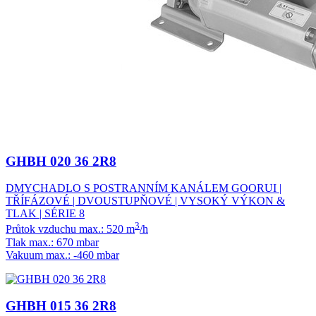
GHBH 020 36 2R8
DMYCHADLO S POSTRANNÍM KANÁLEM GOORUI |
TŘÍFÁZOVÉ | DVOUSTUPŇOVÉ | VYSOKÝ VÝKON &
TLAK | SÉRIE 8
3
Průtok vzduchu max.: 520 m
/h
Tlak max.: 670 mbar
Vakuum max.: -460 mbar
GHBH 015 36 2R8