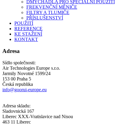
DMYCHADLA PRO SPECIÁLNÍ POUŽITÍ
FREKVENČNÍ MĚNIČE
FILTRY A TLUMIČE
PŘÍSLUŠENSTVÍ
POUŽITÍ
REFERENCE
KE STAŽENÍ
KONTAKT
Adresa
Sídlo společnosti:
Air Technologies Europe s.r.o.
Jarmily Novotné 1599/24
153 00 Praha 5
Česká republika
info@goorui-europe.eu
Adresa skladu:
Sladovnická 167
Liberec XXX-Vratislavice nad Nisou
463 11 Liberec