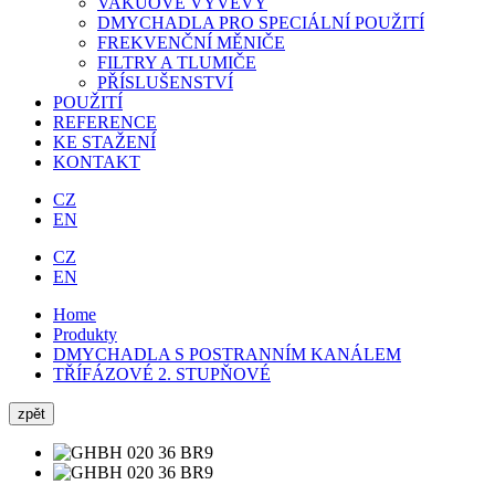
VAKUOVÉ VÝVĚVY
DMYCHADLA PRO SPECIÁLNÍ POUŽITÍ
FREKVENČNÍ MĚNIČE
FILTRY A TLUMIČE
PŘÍSLUŠENSTVÍ
POUŽITÍ
REFERENCE
KE STAŽENÍ
KONTAKT
CZ
EN
CZ
EN
Home
Produkty
DMYCHADLA S POSTRANNÍM KANÁLEM
TŘÍFÁZOVÉ 2. STUPŇOVÉ
zpět