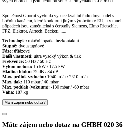
svých oborech a jsou nedílnou součástí dmychadel GOORUI.
Společnost Goorui vyvinula vysoce kvalitní řadu dmychadel s
bočním kanálem, které konkurují jiným výrobcům v EU, a v mnoha
případech jsou zaměnitelná s čerpadly Siemens, Elmo Rietschle,
FPZ, Elektror, Airtech, Becker........
Technologie:
rotační lopatka bezkontaktní
Stupně:
dvoustupňové
Fáze:
třífázové
Další vlastnosti:
ultra vysoký výkon & tlak
Frekvence:
50 Hz / 60 Hz
Výkon motoru:
15 kW / 17.5 kW
Hladina hluku:
75 dB / 84 dB
Max. průtok vzduchu:
1940 m³/h / 2310 m³/h
Max. tlak:
110 mbar / 40 mbar
Max. podtlak (vakuum):
-130 mbar / -60 mbar
Váha:
187 kg
Mám zájem nebo dotaz?
Máte zájem nebo dotaz na GHBH 020 36