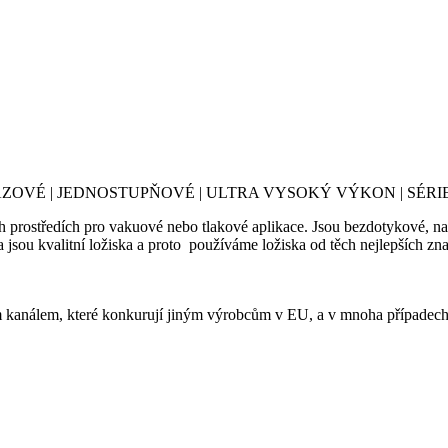
OVÉ | JEDNOSTUPŇOVÉ | ULTRA VYSOKÝ VÝKON | SÉRIE
prostředích pro vakuové nebo tlakové aplikace. Jsou bezdotykové, nas
la jsou kvalitní ložiska a proto používáme ložiska od těch nejlepších
 kanálem, které konkurují jiným výrobcům v EU, a v mnoha případech j