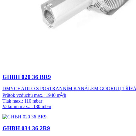
GHBH 020 36 BR9
DMYCHADLO S POSTRANNÍM KANÁLEM GOORUI | TŘÍFÁZ
3
Průtok vzduchu max.: 1940 m
/h
Tlak max.: 110 mbar
Vakuum max.: -130 mbar
GHBH 034 36 2R9