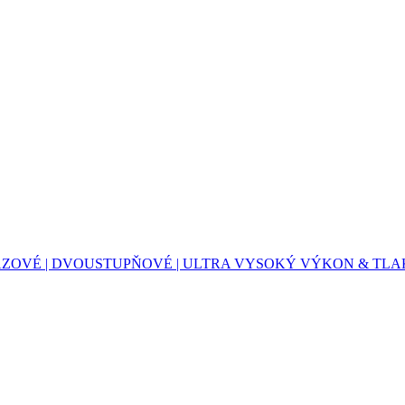
OVÉ | DVOUSTUPŇOVÉ | ULTRA VYSOKÝ VÝKON & TLAK 