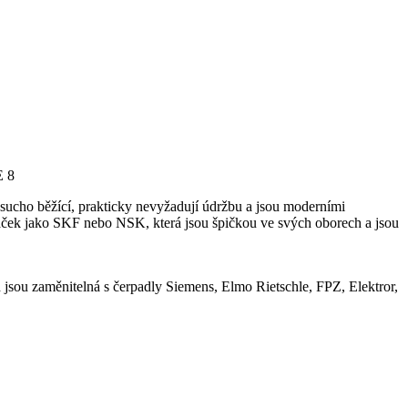
 8
ucho běžící, prakticky nevyžadují údržbu a jsou moderními
 značek jako SKF nebo NSK, která jsou špičkou ve svých oborech a jsou
sou zaměnitelná s čerpadly Siemens, Elmo Rietschle, FPZ, Elektror,