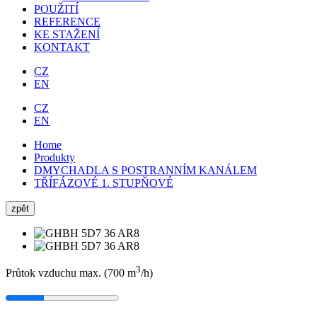
POUŽITÍ
REFERENCE
KE STAŽENÍ
KONTAKT
CZ
EN
CZ
EN
Home
Produkty
DMYCHADLA S POSTRANNÍM KANÁLEM
TŘÍFÁZOVÉ 1. STUPŇOVÉ
zpět
3
Průtok vzduchu max. (700
m
/h
)