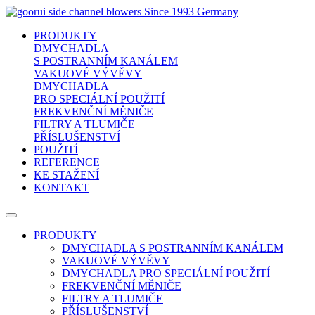
side channel blowers
Since 1993 Germany
PRODUKTY
DMYCHADLA
S POSTRANNÍM KANÁLEM
VAKUOVÉ VÝVĚVY
DMYCHADLA
PRO SPECIÁLNÍ POUŽITÍ
FREKVENČNÍ MĚNIČE
FILTRY A TLUMIČE
PŘÍSLUŠENSTVÍ
POUŽITÍ
REFERENCE
KE STAŽENÍ
KONTAKT
PRODUKTY
DMYCHADLA S POSTRANNÍM KANÁLEM
VAKUOVÉ VÝVĚVY
DMYCHADLA PRO SPECIÁLNÍ POUŽITÍ
FREKVENČNÍ MĚNIČE
FILTRY A TLUMIČE
PŘÍSLUŠENSTVÍ