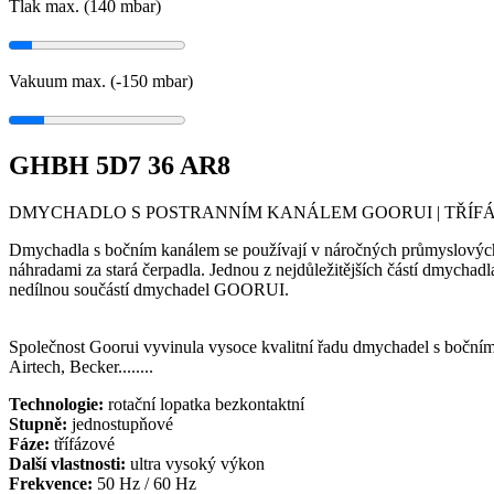
Tlak max. (140
mbar
)
Vakuum max. (-150
mbar
)
GHBH 5D7 36 AR8
DMYCHADLO S POSTRANNÍM KANÁLEM GOORUI | TŘÍFÁZ
Dmychadla s bočním kanálem se používají v náročných průmyslových 
náhradami za stará čerpadla. Jednou z nejdůležitějších částí dmychad
nedílnou součástí dmychadel GOORUI.
Společnost Goorui vyvinula vysoce kvalitní řadu dmychadel s bočním
Airtech, Becker........
Technologie:
rotační lopatka bezkontaktní
Stupně:
jednostupňové
Fáze:
třífázové
Další vlastnosti:
ultra vysoký výkon
Frekvence:
50 Hz / 60 Hz