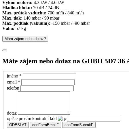
Výkon motoru:
4.3 kW / 4.6 kW
Hladina hluku:
70 dB / 74 dB
Max. průtok vzduchu:
700 m³/h / 840 m³/h
Max. tlak:
140 mbar / 90 mbar
Max. podtlak (vakuum):
-150 mbar / -90 mbar
Váha:
57 kg
Mám zájem nebo dotaz?
Máte zájem nebo dotaz na GHBH 5D7 36
jméno *
email *
telefon
dotaz
opište prosím kontrolní kód
ODESLAT
conFormEmailF
conFormSubmitF