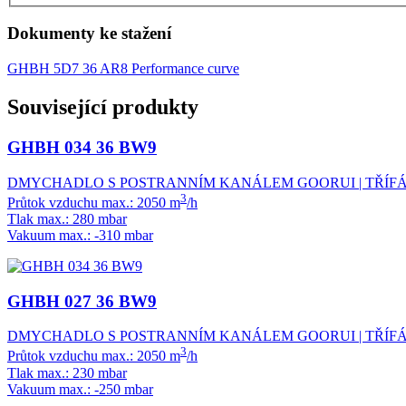
Dokumenty ke stažení
GHBH 5D7 36 AR8 Performance curve
Související produkty
GHBH 034 36 BW9
DMYCHADLO S POSTRANNÍM KANÁLEM GOORUI | TŘÍFÁZ
3
Průtok vzduchu max.: 2050 m
/h
Tlak max.: 280 mbar
Vakuum max.: -310 mbar
GHBH 027 36 BW9
DMYCHADLO S POSTRANNÍM KANÁLEM GOORUI | TŘÍFÁZ
3
Průtok vzduchu max.: 2050 m
/h
Tlak max.: 230 mbar
Vakuum max.: -250 mbar